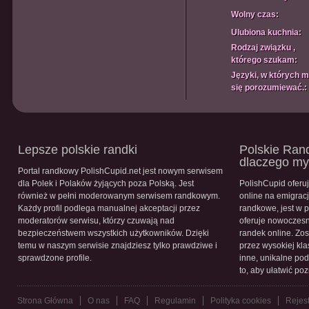
Wolny czas:
Ulubiona kuchnia:
Rodzaj związku ,
którego szukam:
Języki, w których 
się porozumiewać.:
Lepsze polskie randki
Polskie Rand
dlaczego m
Portal randkowy PolishCupid.net jest nowym serwisem
dla Polek i Polaków żyjących poza Polską. Jest
PolishCupid oferu
również w pełni moderowanym serwisem randkowym.
online na emigracj
Każdy profil podlega manualnej akceptacji przez
randkowe, jest w 
moderatorów serwisu, którzy czuwają nad
oferuje nowoczesn
bezpieczeństwem wszystkich użytkowników. Dzięki
randek online. Zos
temu w naszym serwisie znajdziesz tylko prawdziwe i
przez wysokiej kla
sprawdzone profile.
inne, unikalne pod
to, aby ułatwić po
Strona Główna
O nas
FAQ
Regulamin
Polityka cookies
Rejest