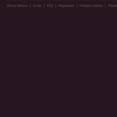
Strona Główna
O nas
FAQ
Regulamin
Polityka cookies
Rejest