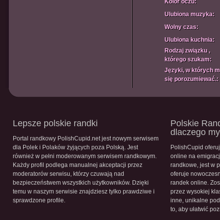
Kolor oczu:
Ulubiona muzyka:
Wolny czas:
Ulubiona kuchnia:
Rodzaj związku ,
którego szukam:
Języki, w których 
się porozumiewać.:
Lepsze polskie randki
Polskie Rand
dlaczego m
Portal randkowy PolishCupid.net jest nowym serwisem
dla Polek i Polaków żyjących poza Polską. Jest
PolishCupid oferu
również w pełni moderowanym serwisem randkowym.
online na emigracj
Każdy profil podlega manualnej akceptacji przez
randkowe, jest w 
moderatorów serwisu, którzy czuwają nad
oferuje nowoczesn
bezpieczeństwem wszystkich użytkowników. Dzięki
randek online. Zos
temu w naszym serwisie znajdziesz tylko prawdziwe i
przez wysokiej kla
sprawdzone profile.
inne, unikalne pod
to, aby ułatwić po