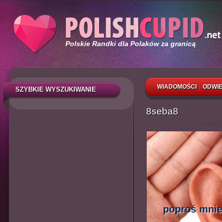
Polskie Randki dla Polaków za granicą
WIADOMOŚCI
ODWIE
SZYBKIE WYSZUKIWANIE
8seba8
poproś mnie