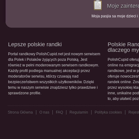
Moje zainte
Moja pasjia sa moje dzieci i
Lepsze polskie randki
Polskie Rand
dlaczego m
Portal randkowy PolishCupid.net jest nowym serwisem
dla Polek i Polaków żyjących poza Polską. Jest
PolishCupid oferu
również w pełni moderowanym serwisem randkowym.
online na emigracj
Każdy profil podlega manualnej akceptacji przez
randkowe, jest w 
moderatorów serwisu, którzy czuwają nad
oferuje nowoczesn
bezpieczeństwem wszystkich użytkowników. Dzięki
randek online. Zos
temu w naszym serwisie znajdziesz tylko prawdziwe i
przez wysokiej kla
sprawdzone profile.
inne, unikalne pod
to, aby ułatwić po
Strona Główna
O nas
FAQ
Regulamin
Polityka cookies
Rejest