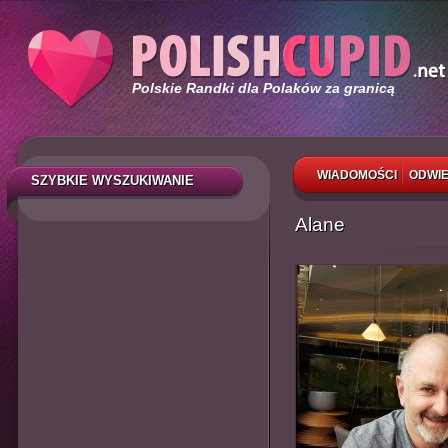
Polskie Randki dla Polaków za granicą
WIADOMOŚCI
ODWIE
SZYBKIE WYSZUKIWANIE
Alane