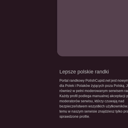
Lepsze polskie randki
Portal randkowy PolishCupid.net jest nowy
dla Polek i Polaków żyjących poza Polską. J
również w pełni moderowanym serwisem r
Każdy profil podlega manualnej akceptacji 
moderatorów serwisu, którzy czuwają nad
bezpieczeństwem wszystkich użytkowników.
temu w naszym serwisie znajdziesz tylko pr
sprawdzone profile.