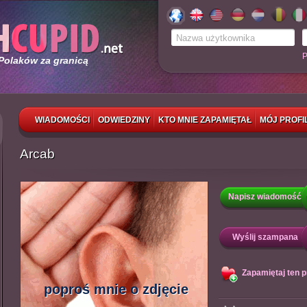
P
 Polaków za granicą
WIADOMOŚCI
ODWIEDZINY
KTO MNIE ZAPAMIĘTAŁ
MÓJ PROFI
Arcab
Napisz wiadomość
Wyślij szampana
Zapamiętaj ten pr
poproś mnie o zdjęcie