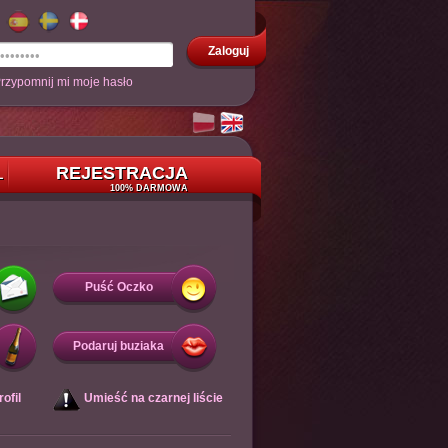
Zaloguj
rzypomnij mi moje hasło
REJESTRACJA
L
100% DARMOWA
Puść Oczko
Podaruj buziaka
ofil
Umieść na czarnej liście