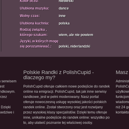
Kolor oczu:
niebieski
Ulubiona muzyka:
dance
Wolny czas:
inne
Ulubiona kuchnia:
polska
Rodzaj związku ,
którego szukam:
wiem, ale nie powiem
Języki, w których mogę
się porozumiewać.:
polski, niderlandzki
Polskie Randki z PolishCupid -
Masz 
dlaczego my?
m serwisem
Administ
est
PolishCupid oferuje całkiem nowe podejście do randek
PolishC
andkowym.
online na emigracji. PolishCupid, tak jak inne serwisy
użytkow
przez
randkowe, jest w pełni moderowany. Nasz portal
funkcjon
oferuje nowoczesną usługę wysokiej jakości polskich
wiadomo
 Dzięki
randek online. Został stworzony oraz jest rozwijany
niż 24 g
awdziwe i
przez wysokiej klasy specjalistów. Dzięki temu oferuje
kontakt
inne, unikalne podejście do randek online: wszystko po
to, aby ułatwić poznanie tej właściwej osoby.