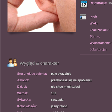
Rejestracja:
15
Płeć:
Wiek:
Znak zodiaku:
Status:
Wykształcenie:
Lokalizacja:
Wygląd & charakter
Stosunek do palenia:
palę okazyjnie
Alkohol:
przekonasz się na spotkaniu
Dzieci:
nie chcę mieć dzieci
Wzrost:
182
Sylwetka:
szczupła
Kolor włosów:
jasny blond