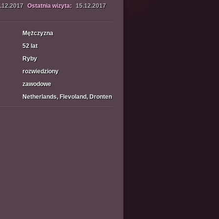
.12.2017
Ostatnia wizyta:
15.12.2017
Mężczyzna
52 lat
Ryby
rozwiedziony
zawodowe
Netherlands, Flevoland, Dronten