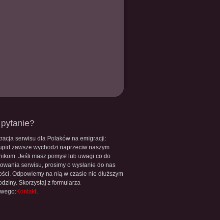
pytanie?
racja serwisu dla Polaków na emigracji:
upid zawsze wychodzi naprzeciw naszym
nikom. Jeśli masz pomysł lub uwagi co do
owania serwisu, prosimy o wysłanie do nas
ści. Odpowiemy na nią w czasie nie dłuższym
odziny. Skorzystaj z formularza
owego:
Kontakt
.