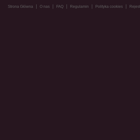
Strona Główna
O nas
FAQ
Regulamin
Polityka cookies
Rejest