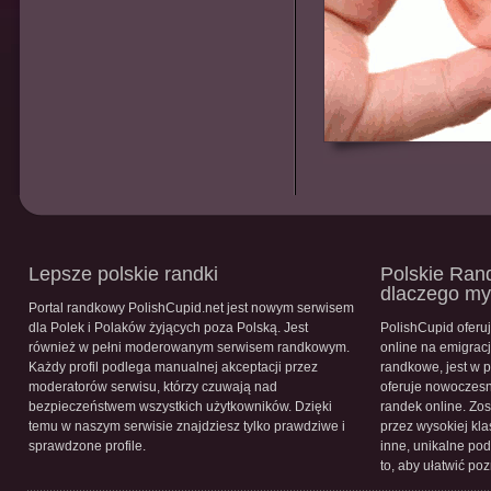
Lepsze polskie randki
Polskie Rand
dlaczego m
Portal randkowy PolishCupid.net jest nowym serwisem
dla Polek i Polaków żyjących poza Polską. Jest
PolishCupid oferu
również w pełni moderowanym serwisem randkowym.
online na emigracj
Każdy profil podlega manualnej akceptacji przez
randkowe, jest w 
moderatorów serwisu, którzy czuwają nad
oferuje nowoczesn
bezpieczeństwem wszystkich użytkowników. Dzięki
randek online. Zos
temu w naszym serwisie znajdziesz tylko prawdziwe i
przez wysokiej kla
sprawdzone profile.
inne, unikalne pod
to, aby ułatwić po