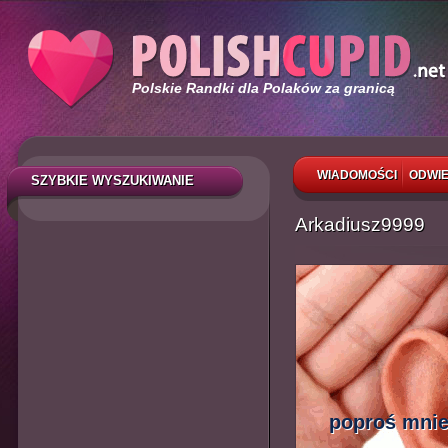
Polskie Randki dla Polaków za granicą
WIADOMOŚCI
ODWIE
SZYBKIE WYSZUKIWANIE
Arkadiusz9999
poproś mnie