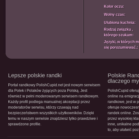
Kolor oczu:
Wolny czas:
Ulubiona kuchnia:
Rodzaj związku ,
którego szukam:
Języki, w których 
się porozumiewać.:
Lepsze polskie randki
Polskie Rand
dlaczego m
Portal randkowy PolishCupid.net jest nowym serwisem
dla Polek i Polaków żyjących poza Polską. Jest
PolishCupid oferu
również w pełni moderowanym serwisem randkowym.
online na emigracj
Każdy profil podlega manualnej akceptacji przez
randkowe, jest w 
moderatorów serwisu, którzy czuwają nad
oferuje nowoczesn
bezpieczeństwem wszystkich użytkowników. Dzięki
randek online. Zos
temu w naszym serwisie znajdziesz tylko prawdziwe i
przez wysokiej kla
sprawdzone profile.
inne, unikalne pod
to, aby ułatwić po