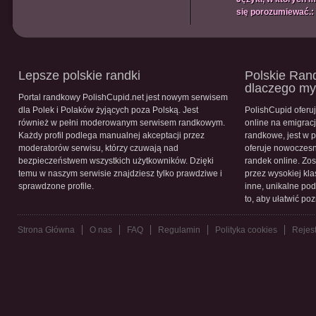
się porozumiewać.:
Lepsze polskie randki
Polskie Rand
dlaczego m
Portal randkowy PolishCupid.net jest nowym serwisem
dla Polek i Polaków żyjących poza Polską. Jest
PolishCupid oferu
również w pełni moderowanym serwisem randkowym.
online na emigracj
Każdy profil podlega manualnej akceptacji przez
randkowe, jest w 
moderatorów serwisu, którzy czuwają nad
oferuje nowoczesn
bezpieczeństwem wszystkich użytkowników. Dzięki
randek online. Zos
temu w naszym serwisie znajdziesz tylko prawdziwe i
przez wysokiej kla
sprawdzone profile.
inne, unikalne pod
to, aby ułatwić po
Strona Główna
O nas
FAQ
Regulamin
Polityka cookies
Rejest