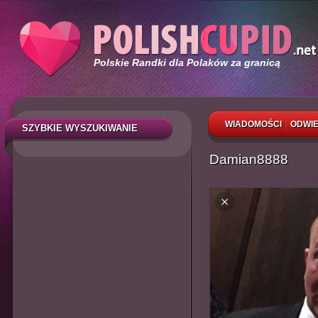
Polskie Randki dla Polaków za granicą
WIADOMOŚCI
ODWIE
SZYBKIE WYSZUKIWANIE
Damian8888