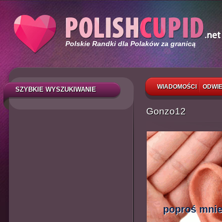
Polskie Randki dla Polaków za granicą
WIADOMOŚCI
ODWIE
SZYBKIE WYSZUKIWANIE
Gonzo12
poproś mnie