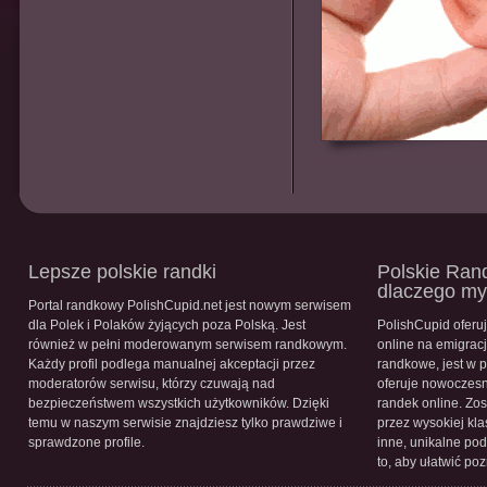
Lepsze polskie randki
Polskie Rand
dlaczego m
Portal randkowy PolishCupid.net jest nowym serwisem
dla Polek i Polaków żyjących poza Polską. Jest
PolishCupid oferu
również w pełni moderowanym serwisem randkowym.
online na emigracj
Każdy profil podlega manualnej akceptacji przez
randkowe, jest w 
moderatorów serwisu, którzy czuwają nad
oferuje nowoczesn
bezpieczeństwem wszystkich użytkowników. Dzięki
randek online. Zos
temu w naszym serwisie znajdziesz tylko prawdziwe i
przez wysokiej kla
sprawdzone profile.
inne, unikalne pod
to, aby ułatwić po