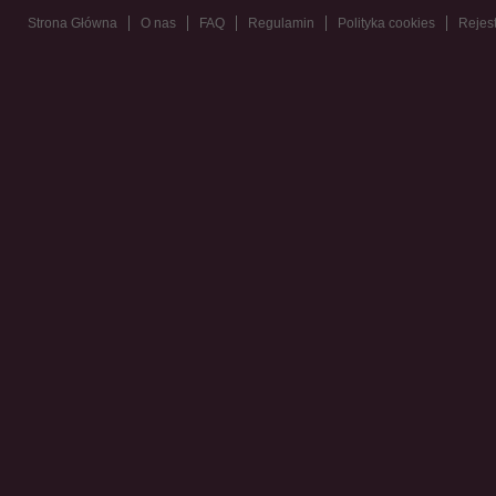
Strona Główna
O nas
FAQ
Regulamin
Polityka cookies
Rejest