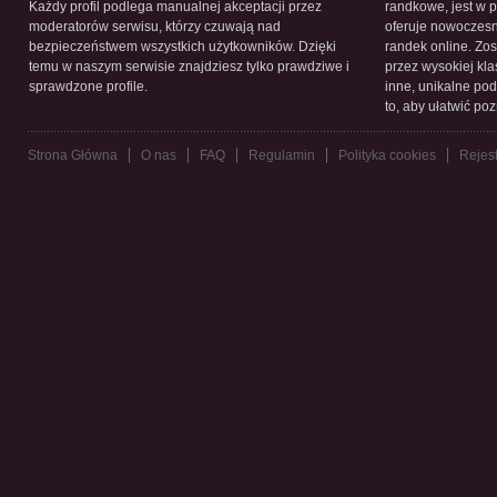
Każdy profil podlega manualnej akceptacji przez
randkowe, jest w 
moderatorów serwisu, którzy czuwają nad
oferuje nowoczesn
bezpieczeństwem wszystkich użytkowników. Dzięki
randek online. Zos
temu w naszym serwisie znajdziesz tylko prawdziwe i
przez wysokiej kla
sprawdzone profile.
inne, unikalne pod
to, aby ułatwić po
Strona Główna
O nas
FAQ
Regulamin
Polityka cookies
Rejest