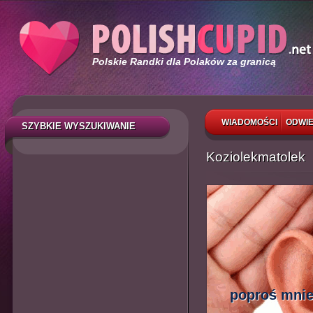
Polskie Randki dla Polaków za granicą
WIADOMOŚCI
ODWIE
SZYBKIE WYSZUKIWANIE
Koziolekmatolek
poproś mnie