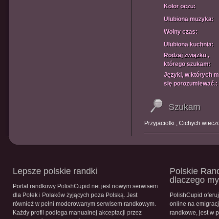
Kolor oczu:
Ulubiona muzyka:
Wolny czas:
Ulubiona kuchnia:
Rodzaj związku ,
którego szukam:
Języki, w których 
się porozumiewać.:
Szukam
Przyjaciolki , Cichych wiec
Lepsze polskie randki
Polskie Rand
dlaczego m
Portal randkowy PolishCupid.net jest nowym serwisem
dla Polek i Polaków żyjących poza Polską. Jest
PolishCupid oferu
również w pełni moderowanym serwisem randkowym.
online na emigracj
Każdy profil podlega manualnej akceptacji przez
randkowe, jest w 