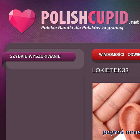
Polskie Randki dla Polaków za granicą
WIADOMOŚCI
ODWIE
SZYBKIE WYSZUKIWANIE
LOKIETEK33
poproś mnie