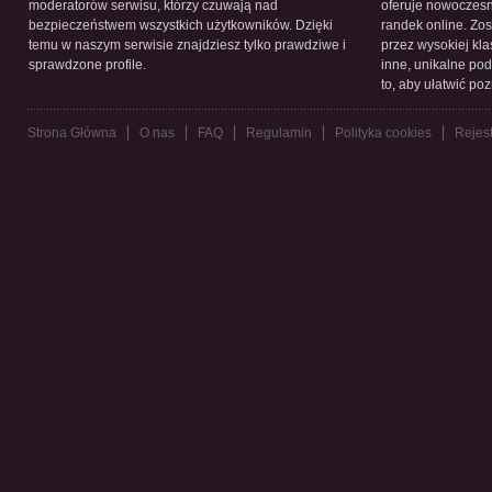
moderatorów serwisu, którzy czuwają nad
oferuje nowoczesn
bezpieczeństwem wszystkich użytkowników. Dzięki
randek online. Zos
temu w naszym serwisie znajdziesz tylko prawdziwe i
przez wysokiej kla
sprawdzone profile.
inne, unikalne pod
to, aby ułatwić po
Strona Główna
O nas
FAQ
Regulamin
Polityka cookies
Rejest