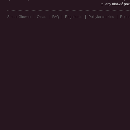
to, aby ułatwić po
Strona Główna
O nas
FAQ
Regulamin
Polityka cookies
Rejest