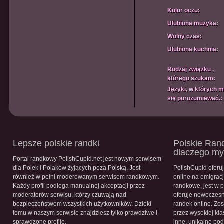
Kolor oczu:
Ulubiona muzyka:
Wolny czas:
Ulubiona kuchnia:
Rodzaj związku ,
którego szukam:
Języki, w których 
się porozumiewać.:
Lepsze polskie randki
Polskie Rand
dlaczego m
Portal randkowy PolishCupid.net jest nowym serwisem
dla Polek i Polaków żyjących poza Polską. Jest
PolishCupid oferu
również w pełni moderowanym serwisem randkowym.
online na emigracj
Każdy profil podlega manualnej akceptacji przez
randkowe, jest w 
moderatorów serwisu, którzy czuwają nad
oferuje nowoczesn
bezpieczeństwem wszystkich użytkowników. Dzięki
randek online. Zos
temu w naszym serwisie znajdziesz tylko prawdziwe i
przez wysokiej kla
sprawdzone profile.
inne, unikalne pod