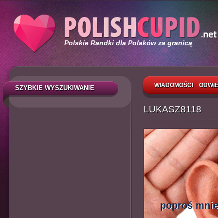
Polskie Randki dla Polaków za granicą
WIADOMOŚCI
ODWIE
SZYBKIE WYSZUKIWANIE
LUKASZ8118
poproś mnie