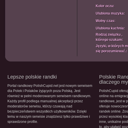
Kolor oczu:
Ulubiona muzyka:
Wolny czas:
Ulubiona kuchnia:
Rodzaj związku ,
którego szukam:
Języki, w których 
się porozumiewać.:
Lepsze polskie randki
Polskie Rand
dlaczego m
Portal randkowy PolishCupid.net jest nowym serwisem
dla Polek i Polaków żyjących poza Polską. Jest
PolishCupid oferu
również w pełni moderowanym serwisem randkowym.
online na emigracj
Każdy profil podlega manualnej akceptacji przez
randkowe, jest w 
moderatorów serwisu, którzy czuwają nad
oferuje nowoczesn
bezpieczeństwem wszystkich użytkowników. Dzięki
randek online. Zos
temu w naszym serwisie znajdziesz tylko prawdziwe i
przez wysokiej kla
sprawdzone profile.
inne, unikalne pod
to, aby ułatwić po