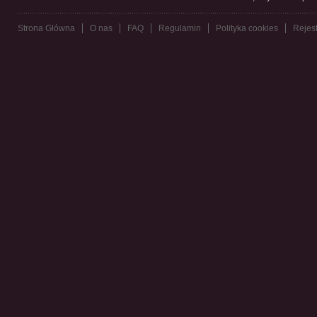
Strona Główna
O nas
FAQ
Regulamin
Polityka cookies
Rejest