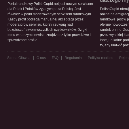
dlaczego m
Portal randkowy PolishCupid.net jest nowym serwisem
dla Polek i Polaków żyjących poza Polską. Jest
PolishCupid oferu
również w pełni moderowanym serwisem randkowym.
online na emigracj
Każdy profil podlega manualnej akceptacji przez
randkowe, jest w 
moderatorów serwisu, którzy czuwają nad
oferuje nowoczesn
bezpieczeństwem wszystkich użytkowników. Dzięki
randek online. Zos
temu w naszym serwisie znajdziesz tylko prawdziwe i
przez wysokiej kla
sprawdzone profile.
inne, unikalne pod
to, aby ułatwić po
Strona Główna
O nas
FAQ
Regulamin
Polityka cookies
Rejest