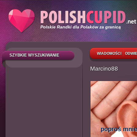
Polskie Randki dla Polaków za granicą
WIADOMOŚCI
ODWIE
SZYBKIE WYSZUKIWANIE
Marcino88
poproś mnie