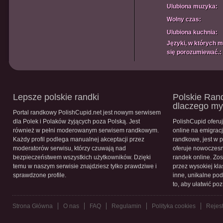
Ulubiona muzyka:
Wolny czas:
Ulubiona kuchnia:
Języki, w których 
się porozumiewać.:
Lepsze polskie randki
Polskie Rand
dlaczego m
Portal randkowy PolishCupid.net jest nowym serwisem
dla Polek i Polaków żyjących poza Polską. Jest
PolishCupid oferu
również w pełni moderowanym serwisem randkowym.
online na emigracj
Każdy profil podlega manualnej akceptacji przez
randkowe, jest w 
moderatorów serwisu, którzy czuwają nad
oferuje nowoczesn
bezpieczeństwem wszystkich użytkowników. Dzięki
randek online. Zos
temu w naszym serwisie znajdziesz tylko prawdziwe i
przez wysokiej kla
sprawdzone profile.
inne, unikalne pod
to, aby ułatwić po
Strona Główna
O nas
FAQ
Regulamin
Polityka cookies
Rejest