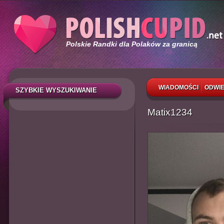
Polskie Randki dla Polaków za granicą
WIADOMOŚCI
ODWIE
SZYBKIE WYSZUKIWANIE
Matix1234