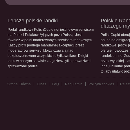
Lepsze polskie randki
Polskie Rand
dlaczego m
Portal randkowy PolishCupid.net jest nowym serwisem
dla Polek i Polaków żyjących poza Polską. Jest
PolishCupid oferu
również w pełni moderowanym serwisem randkowym.
online na emigracj
Każdy profil podlega manualnej akceptacji przez
randkowe, jest w 
moderatorów serwisu, którzy czuwają nad
oferuje nowoczesn
bezpieczeństwem wszystkich użytkowników. Dzięki
randek online. Zos
temu w naszym serwisie znajdziesz tylko prawdziwe i
przez wysokiej kla
sprawdzone profile.
inne, unikalne pod
to, aby ułatwić po
Strona Główna
O nas
FAQ
Regulamin
Polityka cookies
Rejest