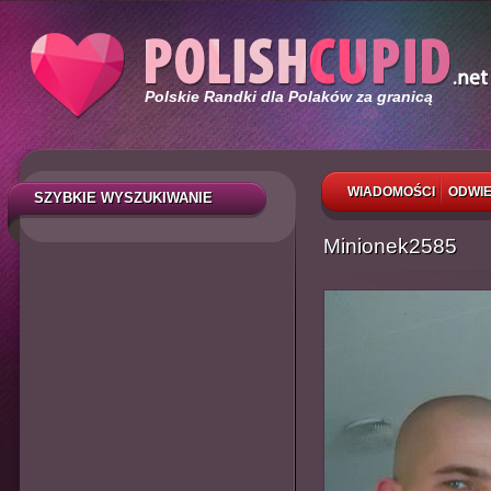
Polskie Randki dla Polaków za granicą
WIADOMOŚCI
ODWIE
SZYBKIE WYSZUKIWANIE
Minionek2585