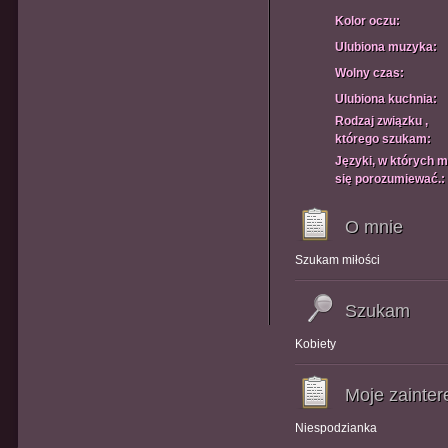
Kolor oczu:
Ulubiona muzyka:
Wolny czas:
Ulubiona kuchnia:
Rodzaj związku ,
którego szukam:
Języki, w których 
się porozumiewać.:
O mnie
Szukam miłości
Szukam
Kobiety
Moje zainte
Niespodzianka