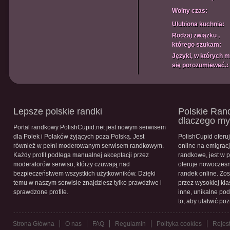
Wolny czas:
Ulubiona kuchnia:
Rodzaj związku ,
którego szukam:
Języki, w których 
się porozumiewać.:
Lepsze polskie randki
Polskie Rand
dlaczego m
Portal randkowy PolishCupid.net jest nowym serwisem
dla Polek i Polaków żyjących poza Polską. Jest
PolishCupid oferu
również w pełni moderowanym serwisem randkowym.
online na emigracj
Każdy profil podlega manualnej akceptacji przez
randkowe, jest w 
moderatorów serwisu, którzy czuwają nad
oferuje nowoczesn
bezpieczeństwem wszystkich użytkowników. Dzięki
randek online. Zos
temu w naszym serwisie znajdziesz tylko prawdziwe i
przez wysokiej kla
sprawdzone profile.
inne, unikalne pod
to, aby ułatwić po
Strona Główna
O nas
FAQ
Regulamin
Polityka cookies
Rejest