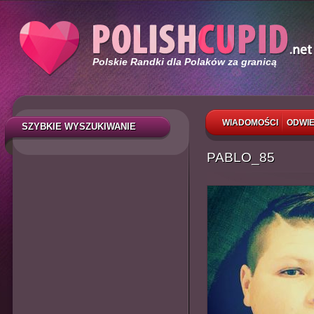
Polskie Randki dla Polaków za granicą
WIADOMOŚCI
ODWIE
SZYBKIE WYSZUKIWANIE
PABLO_85