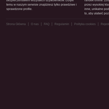
bezpieczeństwem wszystkich użytkowników. Dzięki
randek online. Zos
temu w naszym serwisie znajdziesz tylko prawdziwe i
przez wysokiej kla
sprawdzone profile.
inne, unikalne pod
to, aby ułatwić po
Strona Główna
O nas
FAQ
Regulamin
Polityka cookies
Rejest