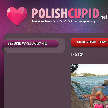
Polskie Randki dla Polaków za granicą
WIADOMOŚCI
ODWIE
SZYBKIE WYSZUKIWANIE
Rasta