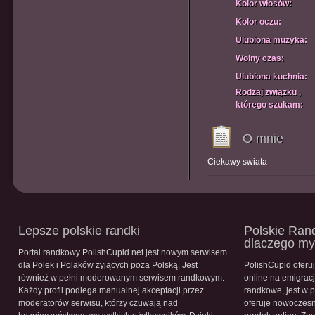
Kolor włosów:
Kolor oczu:
Ulubiona muzyka:
Wolny czas:
Ulubiona kuchnia:
Rodzaj związku ,
którego szukam:
O mnie
Ciekawy swiata
Lepsze polskie randki
Polskie Rand
dlaczego m
Portal randkowy PolishCupid.net jest nowym serwisem
dla Polek i Polaków żyjących poza Polską. Jest
PolishCupid oferu
również w pełni moderowanym serwisem randkowym.
online na emigracj
Każdy profil podlega manualnej akceptacji przez
randkowe, jest w 
moderatorów serwisu, którzy czuwają nad
oferuje nowoczesn