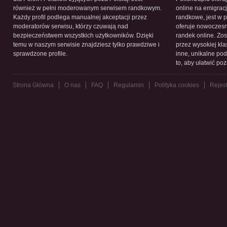
również w pełni moderowanym serwisem randkowym.
online na emigracj
Każdy profil podlega manualnej akceptacji przez
randkowe, jest w 
moderatorów serwisu, którzy czuwają nad
oferuje nowoczesn
bezpieczeństwem wszystkich użytkowników. Dzięki
randek online. Zos
temu w naszym serwisie znajdziesz tylko prawdziwe i
przez wysokiej kla
sprawdzone profile.
inne, unikalne pod
to, aby ułatwić po
Strona Główna
O nas
FAQ
Regulamin
Polityka cookies
Rejest