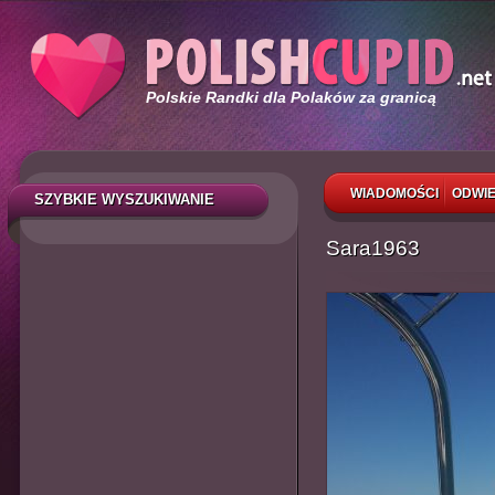
Polskie Randki dla Polaków za granicą
WIADOMOŚCI
ODWIE
SZYBKIE WYSZUKIWANIE
Sara1963