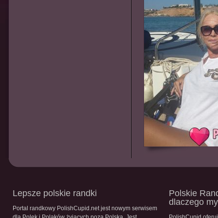
Lepsze polskie randki
Polskie Rand
dlaczego m
Portal randkowy PolishCupid.net jest nowym serwisem
dla Polek i Polaków żyjących poza Polską. Jest
PolishCupid oferu