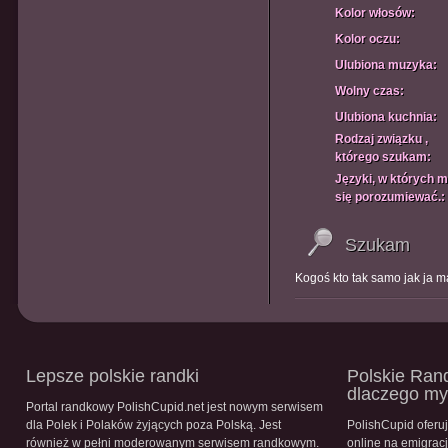
Kolor włosów:
Kolor oczu:
Ulubiona muzyka:
Wolny czas:
Ulubiona kuchnia:
Rodzaj związku ,
którego szukam:
Języki, w których 
się porozumiewać.:
Szukam
Kogoś kto tak samo jak ja 
Lepsze polskie randki
Polskie Rand
dlaczego m
Portal randkowy PolishCupid.net jest nowym serwisem
dla Polek i Polaków żyjących poza Polską. Jest
PolishCupid oferu
również w pełni moderowanym serwisem randkowym.
online na emigracj