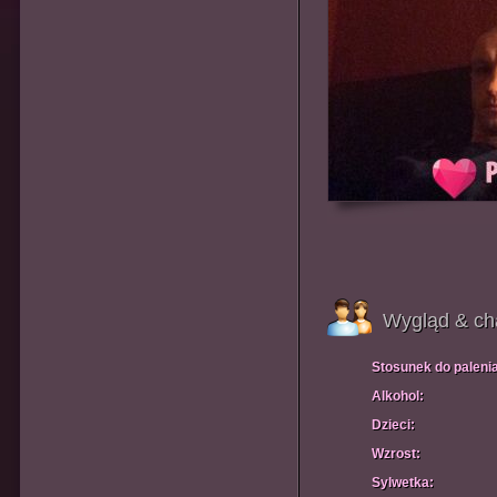
Wygląd & ch
Stosunek do paleni
Alkohol:
Dzieci:
Wzrost:
Sylwetka: