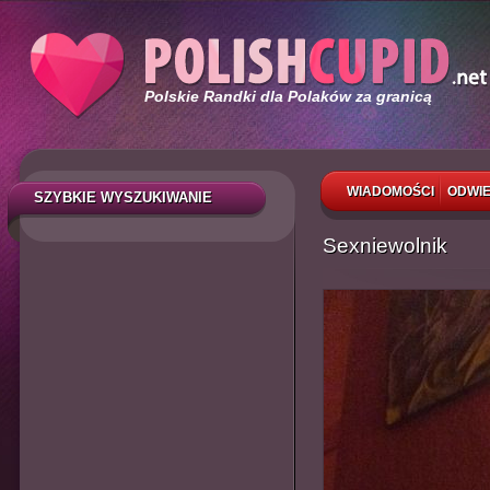
Polskie Randki dla Polaków za granicą
WIADOMOŚCI
ODWIE
SZYBKIE WYSZUKIWANIE
Sexniewolnik