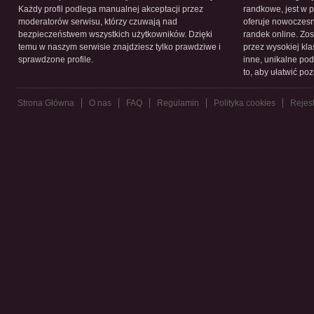
Każdy profil podlega manualnej akceptacji przez
randkowe, jest w 
moderatorów serwisu, którzy czuwają nad
oferuje nowoczesn
bezpieczeństwem wszystkich użytkowników. Dzięki
randek online. Zos
temu w naszym serwisie znajdziesz tylko prawdziwe i
przez wysokiej kla
sprawdzone profile.
inne, unikalne pod
to, aby ułatwić po
Strona Główna
O nas
FAQ
Regulamin
Polityka cookies
Rejest