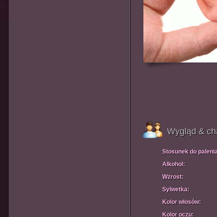
Wygląd & ch
Stosunek do paleni
Alkohol:
Wzrost:
Sylwetka:
Kolor włosów:
Kolor oczu: