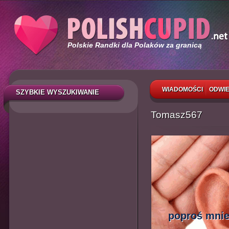
Polskie Randki dla Polaków za granicą
WIADOMOŚCI
ODWIE
SZYBKIE WYSZUKIWANIE
Tomasz567
poproś mnie