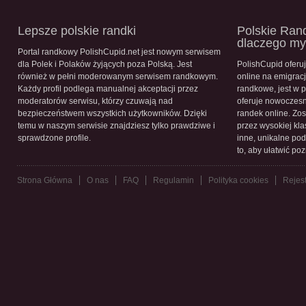
Lepsze polskie randki
Polskie Rand
dlaczego m
Portal randkowy PolishCupid.net jest nowym serwisem
dla Polek i Polaków żyjących poza Polską. Jest
PolishCupid oferu
również w pełni moderowanym serwisem randkowym.
online na emigracj
Każdy profil podlega manualnej akceptacji przez
randkowe, jest w 
moderatorów serwisu, którzy czuwają nad
oferuje nowoczesn
bezpieczeństwem wszystkich użytkowników. Dzięki
randek online. Zos
temu w naszym serwisie znajdziesz tylko prawdziwe i
przez wysokiej kla
sprawdzone profile.
inne, unikalne pod
to, aby ułatwić po
Strona Główna
O nas
FAQ
Regulamin
Polityka cookies
Rejest