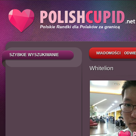
Polskie Randki dla Polaków za granicą
WIADOMOŚCI
ODWIE
SZYBKIE WYSZUKIWANIE
Whitelion