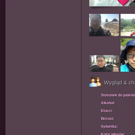
Wygląd & ch
Stosunek do paleni
Alkohol:
Dzieci:
Wzrost:
Sylwetka:
Kolor włosów: