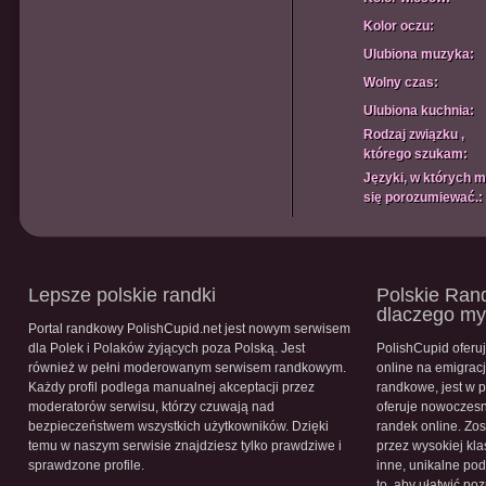
Kolor oczu:
Ulubiona muzyka:
Wolny czas:
Ulubiona kuchnia:
Rodzaj związku ,
którego szukam:
Języki, w których 
się porozumiewać.:
Lepsze polskie randki
Polskie Rand
dlaczego m
Portal randkowy PolishCupid.net jest nowym serwisem
dla Polek i Polaków żyjących poza Polską. Jest
PolishCupid oferu
również w pełni moderowanym serwisem randkowym.
online na emigracj
Każdy profil podlega manualnej akceptacji przez
randkowe, jest w 
moderatorów serwisu, którzy czuwają nad
oferuje nowoczesn
bezpieczeństwem wszystkich użytkowników. Dzięki
randek online. Zos
temu w naszym serwisie znajdziesz tylko prawdziwe i
przez wysokiej kla
sprawdzone profile.
inne, unikalne pod
to, aby ułatwić po