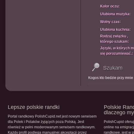
Kolor oczu:
Ulubiona muzyka:
Wolny czas:
Ulubiona kuchnia:
Rodzaj związku ,
którego szukam:
Języki, w których 
się porozumiewać.:
Szukam
Kogos kto bedzie przy mnie
Lepsze polskie randki
Polskie Rand
dlaczego m
Portal randkowy PolishCupid.net jest nowym serwisem
dla Polek i Polaków żyjących poza Polską. Jest
PolishCupid oferu
również w pełni moderowanym serwisem randkowym.
online na emigracj
Każdy profil podlega manualnej akceptacji przez
randkowe, jest w 