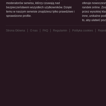
moderatorów serwisu, którzy czuwają nad
oferuje nowoczesn
bezpieczeństwem wszystkich użytkowników. Dzięki
randek online. Zos
temu w naszym serwisie znajdziesz tylko prawdziwe i
przez wysokiej kla
sprawdzone profile.
inne, unikalne pod
to, aby ułatwić po
Strona Główna
O nas
FAQ
Regulamin
Polityka cookies
Rejest