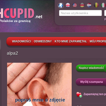
P
 Polaków za granicą
WIADOMOŚCI
ODWIEDZINY
KTO MNIE ZAPAMIĘTAŁ
MÓJ PROFI
alpa2
Napisz wiadomość
Wyślij szampana
Zapamiętaj ten pr
poproś mnie o zdjęcie