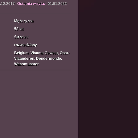
.12.2017
Ostatnia wizyta:
01.01.2022
Mężczyzna
58 lat
Strzelec
rozwiedziony
Belgium, Vlaams Gewest, Oost-
Vlaanderen, Dendermonde,
Waasmunster