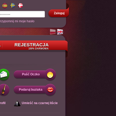
Zaloguj
rzypomnij mi moje hasło
REJESTRACJA
L
100% DARMOWA
Puść Oczko
Podaruj buziaka
ofil
Umieść na czarnej liście