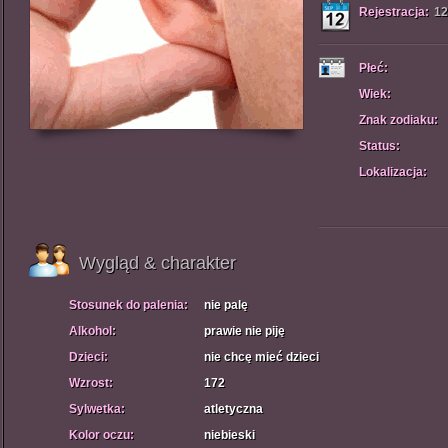
Rejestracja:
12
Płeć:
Wiek:
Znak zodiaku:
Status:
Lokalizacja:
Wygląd & charakter
Stosunek do palenia:
nie palę
Alkohol:
prawie nie piję
Dzieci:
nie chcę mieć dzieci
Wzrost:
172
Sylwetka:
atletyczna
Kolor oczu:
niebieski