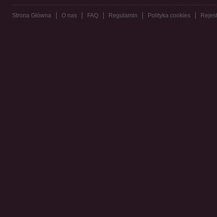
Strona Główna
O nas
FAQ
Regulamin
Polityka cookies
Rejest