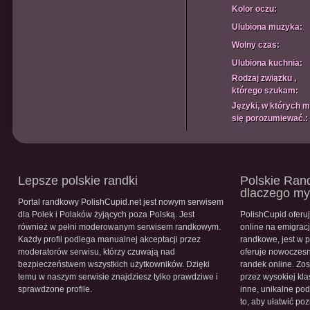
Kolor oczu:
Ulubiona muzyka:
Wolny czas:
Ulubiona kuchnia:
Rodzaj związku ,
którego szukam:
Języki, w których 
się porozumiewać.:
Lepsze polskie randki
Polskie Rand
dlaczego m
Portal randkowy PolishCupid.net jest nowym serwisem
dla Polek i Polaków żyjących poza Polską. Jest
PolishCupid oferu
również w pełni moderowanym serwisem randkowym.
online na emigracj
Każdy profil podlega manualnej akceptacji przez
randkowe, jest w 
moderatorów serwisu, którzy czuwają nad
oferuje nowoczesn
bezpieczeństwem wszystkich użytkowników. Dzięki
randek online. Zos
temu w naszym serwisie znajdziesz tylko prawdziwe i
przez wysokiej kla
sprawdzone profile.
inne, unikalne pod
to, aby ułatwić po