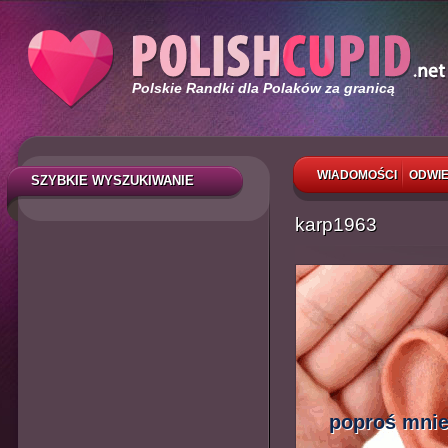
Polskie Randki dla Polaków za granicą
WIADOMOŚCI
ODWIE
SZYBKIE WYSZUKIWANIE
karp1963
poproś mnie