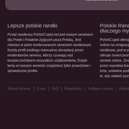
Lepsze polskie randki
Polskie Rand
dlaczego m
Portal randkowy PolishCupid.net jest nowym serwisem
dla Polek i Polaków żyjących poza Polską. Jest
PolishCupid oferu
również w pełni moderowanym serwisem randkowym.
online na emigracj
Każdy profil podlega manualnej akceptacji przez
randkowe, jest w 
moderatorów serwisu, którzy czuwają nad
oferuje nowoczesn
bezpieczeństwem wszystkich użytkowników. Dzięki
randek online. Zos
temu w naszym serwisie znajdziesz tylko prawdziwe i
przez wysokiej kla
sprawdzone profile.
inne, unikalne pod
to, aby ułatwić po
Strona Główna
O nas
FAQ
Regulamin
Polityka cookies
Rejest