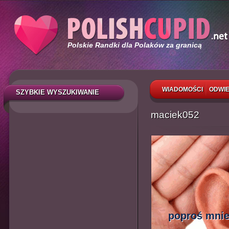
Polskie Randki dla Polaków za granicą
WIADOMOŚCI
ODWIE
SZYBKIE WYSZUKIWANIE
maciek052
poproś mnie