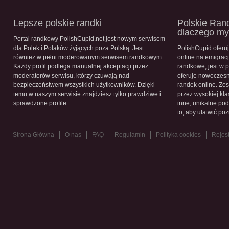
Lepsze polskie randki
Polskie Rand
dlaczego m
Portal randkowy PolishCupid.net jest nowym serwisem
dla Polek i Polaków żyjących poza Polską. Jest
PolishCupid oferu
również w pełni moderowanym serwisem randkowym.
online na emigracj
Każdy profil podlega manualnej akceptacji przez
randkowe, jest w 
moderatorów serwisu, którzy czuwają nad
oferuje nowoczesn
bezpieczeństwem wszystkich użytkowników. Dzięki
randek online. Zos
temu w naszym serwisie znajdziesz tylko prawdziwe i
przez wysokiej kla
sprawdzone profile.
inne, unikalne pod
to, aby ułatwić po
Strona Główna
O nas
FAQ
Regulamin
Polityka cookies
Rejest