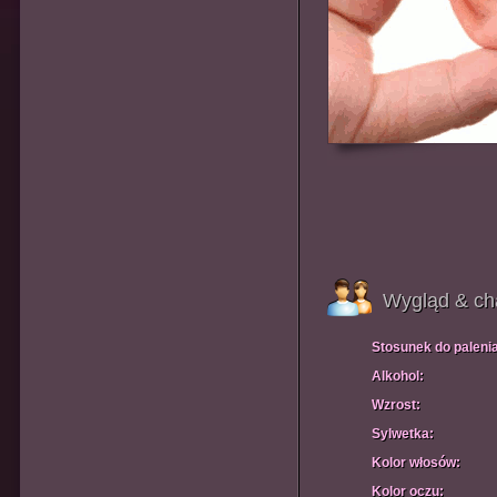
Wygląd & ch
Stosunek do paleni
Alkohol:
Wzrost:
Sylwetka:
Kolor włosów:
Kolor oczu: