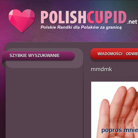
Polskie Randki dla Polaków za granicą
WIADOMOŚCI
ODWIE
SZYBKIE WYSZUKIWANIE
mmdmk
poproś mnie