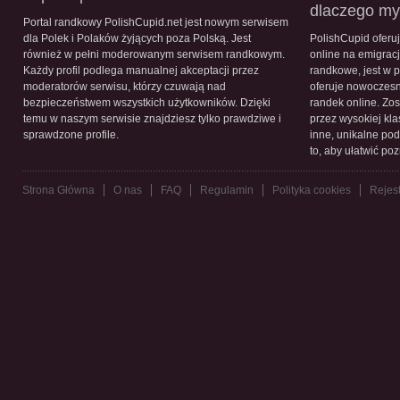
dlaczego m
Portal randkowy PolishCupid.net jest nowym serwisem
dla Polek i Polaków żyjących poza Polską. Jest
PolishCupid oferu
również w pełni moderowanym serwisem randkowym.
online na emigracj
Każdy profil podlega manualnej akceptacji przez
randkowe, jest w 
moderatorów serwisu, którzy czuwają nad
oferuje nowoczesn
bezpieczeństwem wszystkich użytkowników. Dzięki
randek online. Zos
temu w naszym serwisie znajdziesz tylko prawdziwe i
przez wysokiej kla
sprawdzone profile.
inne, unikalne pod
to, aby ułatwić po
Strona Główna
O nas
FAQ
Regulamin
Polityka cookies
Rejest