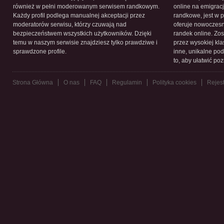
również w pełni moderowanym serwisem randkowym.
online na emigracj
Każdy profil podlega manualnej akceptacji przez
randkowe, jest w 
moderatorów serwisu, którzy czuwają nad
oferuje nowoczesn
bezpieczeństwem wszystkich użytkowników. Dzięki
randek online. Zos
temu w naszym serwisie znajdziesz tylko prawdziwe i
przez wysokiej kla
sprawdzone profile.
inne, unikalne pod
to, aby ułatwić po
Strona Główna
O nas
FAQ
Regulamin
Polityka cookies
Rejest