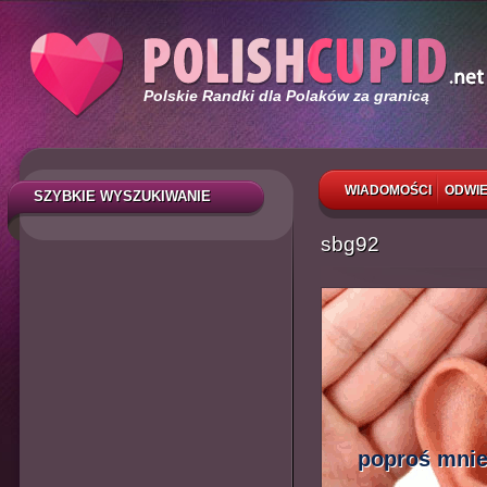
Polskie Randki dla Polaków za granicą
WIADOMOŚCI
ODWIE
SZYBKIE WYSZUKIWANIE
sbg92
poproś mnie