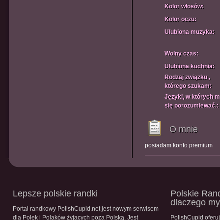
Kolor włosów:
Kolor oczu:
Ulubiona muzyka:
Wolny czas:
Ulubiona kuchnia:
Rodzaj związku ,
którego szukam:
Języki, w których 
się porozumiewać.:
O mnie
posiadam konto premium
Lepsze polskie randki
Polskie Rand
dlaczego m
Portal randkowy PolishCupid.net jest nowym serwisem
dla Polek i Polaków żyjących poza Polską. Jest
PolishCupid oferu