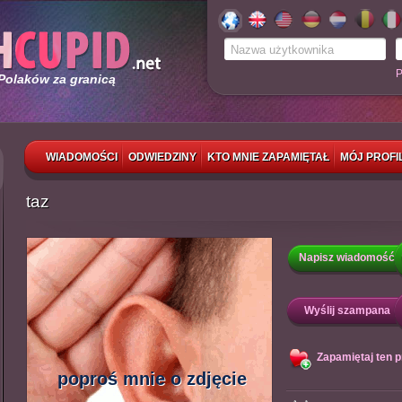
P
 Polaków za granicą
WIADOMOŚCI
ODWIEDZINY
KTO MNIE ZAPAMIĘTAŁ
MÓJ PROFI
taz
Napisz wiadomość
Wyślij szampana
Zapamiętaj ten pr
poproś mnie o zdjęcie