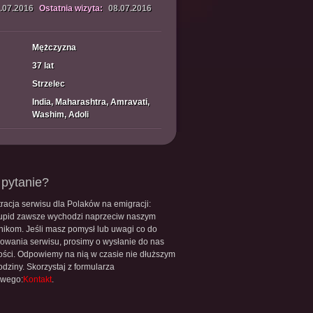
.07.2016
Ostatnia wizyta:
08.07.2016
Mężczyzna
37 lat
Strzelec
India, Maharashtra, Amravati,
Washim, Adoli
pytanie?
racja serwisu dla Polaków na emigracji:
upid zawsze wychodzi naprzeciw naszym
nikom. Jeśli masz pomysł lub uwagi co do
owania serwisu, prosimy o wysłanie do nas
ści. Odpowiemy na nią w czasie nie dłuższym
odziny. Skorzystaj z formularza
owego:
Kontakt
.