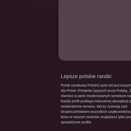
Lepsze polskie randki
Portal randkowy PolishCupid.net jest nowy
dla Polek i Polaków żyjących poza Polską. J
również w pełni moderowanym serwisem r
Każdy profil podlega manualnej akceptacji 
moderatorów serwisu, którzy czuwają nad
bezpieczeństwem wszystkich użytkowników.
temu w naszym serwisie znajdziesz tylko pr
sprawdzone profile.