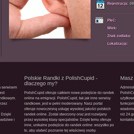
Rejestracja:
08
Płeć:
Wiek:
Znak zodiaku:
Lokalizacja:
Polskie Randki z PolishCupid -
Masz 
dlaczego my?
m serwisem
Administ
est
PolishCupid oferuje całkiem nowe podejście do randek
PolishC
andkowym.
online na emigracji. PolishCupid, tak jak inne serwisy
użytkow
przez
randkowe, jest w pełni moderowany. Nasz portal
funkcjon
oferuje nowoczesną usługę wysokiej jakości polskich
wiadomo
 Dzięki
randek online. Został stworzony oraz jest rozwijany
niż 24 g
awdziwe i
przez wysokiej klasy specjalistów. Dzięki temu oferuje
kontakt
inne, unikalne podejście do randek online: wszystko po
to, aby ułatwić poznanie tej właściwej osoby.