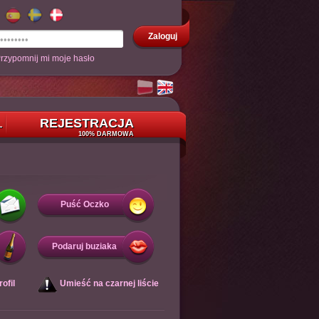
Zaloguj
rzypomnij mi moje hasło
REJESTRACJA
L
100% DARMOWA
Puść Oczko
Podaruj buziaka
ofil
Umieść na czarnej liście