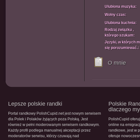
Ulubiona muzyka:
Wolny czas:
Ulubiona kuchnia:
Rodzaj związku ,
którego szukam:
Języki, w których 
się porozumiewać.:
O mnie
Lepsze polskie randki
Polskie Rand
dlaczego m
Portal randkowy PolishCupid.net jest nowym serwisem
dla Polek i Polaków żyjących poza Polską. Jest
PolishCupid oferu
również w pełni moderowanym serwisem randkowym.
online na emigracj
Każdy profil podlega manualnej akceptacji przez
randkowe, jest w 
moderatorów serwisu, którzy czuwają nad
oferuje nowoczesn