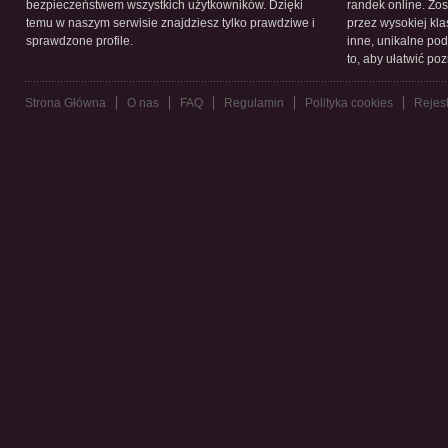
bezpieczeństwem wszystkich użytkowników. Dzięki
randek online. Zos
temu w naszym serwisie znajdziesz tylko prawdziwe i
przez wysokiej kla
sprawdzone profile.
inne, unikalne pod
to, aby ułatwić po
Strona Główna
O nas
FAQ
Regulamin
Polityka cookies
Rejest