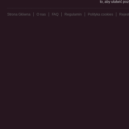
to, aby ułatwić po
Strona Główna
O nas
FAQ
Regulamin
Polityka cookies
Rejest