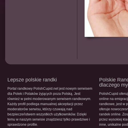
Lepsze polskie randki
Polskie Rand
dlaczego m
Portal randkowy PolishCupid.net jest nowym serwisem
dla Polek i Polaków żyjących poza Polską. Jest
PolishCupid oferu
również w pełni moderowanym serwisem randkowym.
online na emigracj
Każdy profil podlega manualnej akceptacji przez
randkowe, jest w 
moderatorów serwisu, którzy czuwają nad
oferuje nowoczesn
bezpieczeństwem wszystkich użytkowników. Dzięki
randek online. Zos
temu w naszym serwisie znajdziesz tylko prawdziwe i
przez wysokiej kla
sprawdzone profile.
inne, unikalne pod