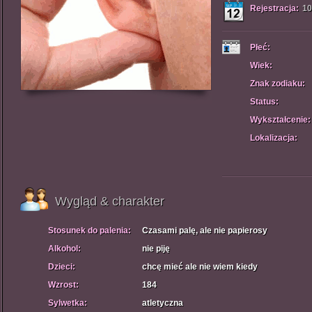
Rejestracja:
10
Płeć:
Wiek:
Znak zodiaku:
Status:
Wykształcenie:
Lokalizacja:
Wygląd & charakter
Stosunek do palenia:
Czasami palę, ale nie papierosy
Alkohol:
nie piję
Dzieci:
chcę mieć ale nie wiem kiedy
Wzrost:
184
Sylwetka:
atletyczna