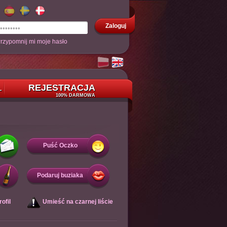
Zaloguj
rzypomnij mi moje hasło
REJESTRACJA
L
100% DARMOWA
Puść Oczko
Podaruj buziaka
ofil
Umieść na czarnej liście