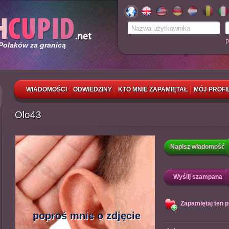
P
 Polaków za granicą
WIADOMOŚCI
ODWIEDZINY
KTO MNIE ZAPAMIĘTAŁ
MÓJ PROFI
Olo43
Napisz wiadomość
Wyślij szampana
Zapamiętaj ten pr
poproś mnie o zdjęcie