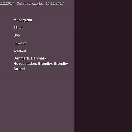
.12.2017
Ostatnia wizyta:
10.12.2017
Mężczyzna
28 lat
Byk
kawaler
wyższe
Denmark, Danmark,
Hovedstaden, Brøndby, Brøndby
Strand