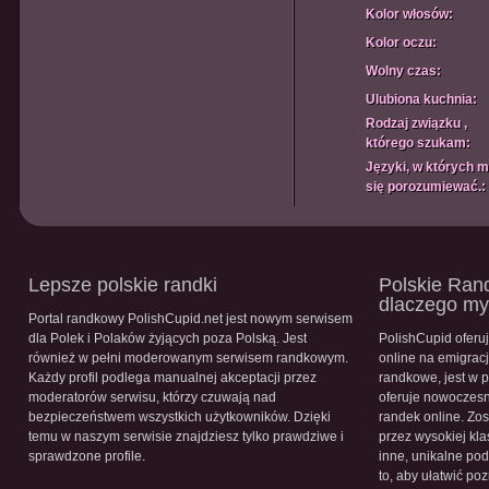
Kolor włosów:
Kolor oczu:
Wolny czas:
Ulubiona kuchnia:
Rodzaj związku ,
którego szukam:
Języki, w których 
się porozumiewać.:
Lepsze polskie randki
Polskie Rand
dlaczego m
Portal randkowy PolishCupid.net jest nowym serwisem
dla Polek i Polaków żyjących poza Polską. Jest
PolishCupid oferu
również w pełni moderowanym serwisem randkowym.
online na emigracj
Każdy profil podlega manualnej akceptacji przez
randkowe, jest w 
moderatorów serwisu, którzy czuwają nad
oferuje nowoczesn
bezpieczeństwem wszystkich użytkowników. Dzięki
randek online. Zos
temu w naszym serwisie znajdziesz tylko prawdziwe i
przez wysokiej kla
sprawdzone profile.
inne, unikalne pod
to, aby ułatwić po