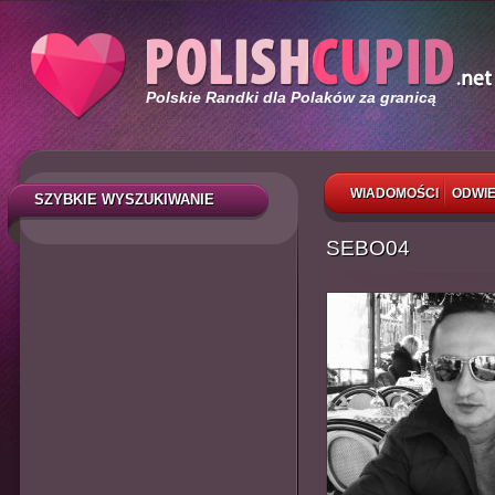
Polskie Randki dla Polaków za granicą
WIADOMOŚCI
ODWIE
SZYBKIE WYSZUKIWANIE
SEBO04