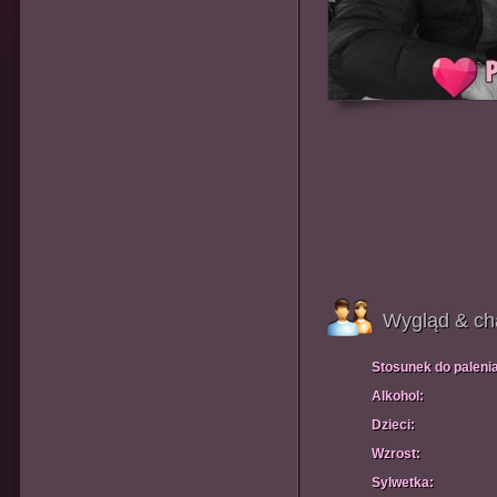
Wygląd & ch
Stosunek do paleni
Alkohol:
Dzieci:
Wzrost:
Sylwetka: