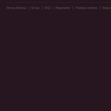
Strona Główna
O nas
FAQ
Regulamin
Polityka cookies
Rejest