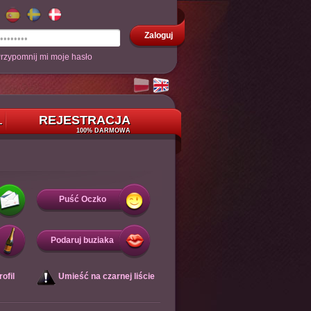
Zaloguj
rzypomnij mi moje hasło
REJESTRACJA
L
100% DARMOWA
Puść Oczko
Podaruj buziaka
ofil
Umieść na czarnej liście