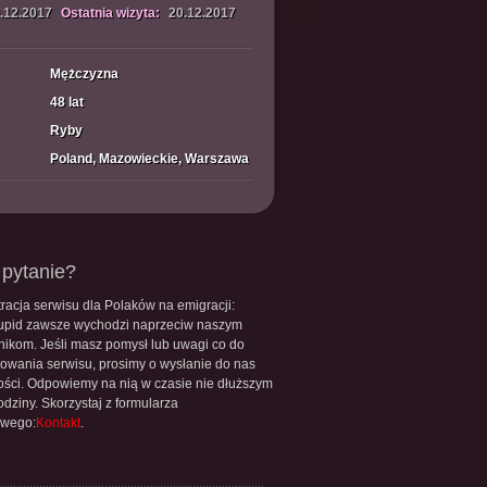
.12.2017
Ostatnia wizyta:
20.12.2017
Mężczyzna
48 lat
Ryby
Poland, Mazowieckie, Warszawa
pytanie?
racja serwisu dla Polaków na emigracji:
upid zawsze wychodzi naprzeciw naszym
nikom. Jeśli masz pomysł lub uwagi co do
owania serwisu, prosimy o wysłanie do nas
ści. Odpowiemy na nią w czasie nie dłuższym
odziny. Skorzystaj z formularza
owego:
Kontakt
.