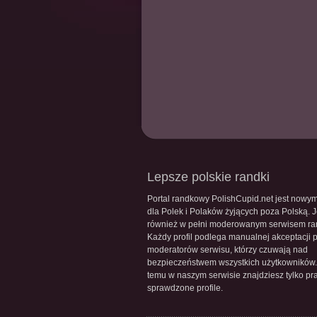
Lepsze polskie randki
Portal randkowy PolishCupid.net jest nowy
dla Polek i Polaków żyjących poza Polską. J
również w pełni moderowanym serwisem r
Każdy profil podlega manualnej akceptacji 
moderatorów serwisu, którzy czuwają nad
bezpieczeństwem wszystkich użytkowników.
temu w naszym serwisie znajdziesz tylko pr
sprawdzone profile.