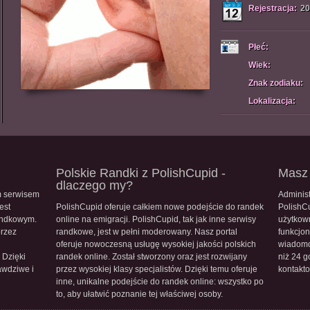
Rejestracja:
20
Płeć:
Wiek:
Znak zodiaku:
Lokalizacja:
Polskie Randki z PolishCupid -
Masz 
dlaczego my?
m serwisem
Administ
est
PolishCupid oferuje całkiem nowe podejście do randek
PolishC
andkowym.
online na emigracji. PolishCupid, tak jak inne serwisy
użytkow
przez
randkowe, jest w pełni moderowany. Nasz portal
funkcjon
oferuje nowoczesną usługę wysokiej jakości polskich
wiadomo
 Dzięki
randek online. Został stworzony oraz jest rozwijany
niż 24 g
awdziwe i
przez wysokiej klasy specjalistów. Dzięki temu oferuje
kontakt
inne, unikalne podejście do randek online: wszystko po
to, aby ułatwić poznanie tej właściwej osoby.