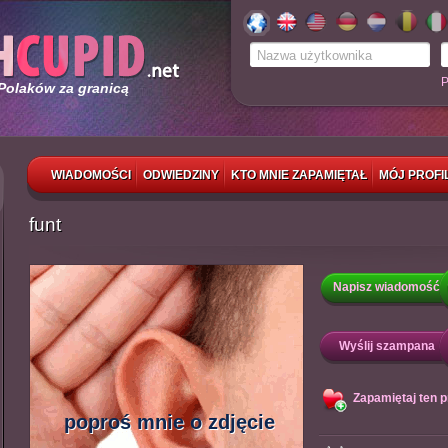
P
 Polaków za granicą
WIADOMOŚCI
ODWIEDZINY
KTO MNIE ZAPAMIĘTAŁ
MÓJ PROFI
funt
Napisz wiadomość
Wyślij szampana
Zapamiętaj ten pr
poproś mnie o zdjęcie