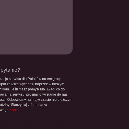
pytanie?
racja serwisu dla Polaków na emigracji:
upid zawsze wychodzi naprzeciw naszym
nikom. Jeśli masz pomysł lub uwagi co do
owania serwisu, prosimy o wysłanie do nas
ści. Odpowiemy na nią w czasie nie dłuższym
odziny. Skorzystaj z formularza
owego:
Kontakt
.