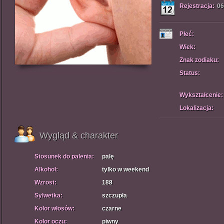
Rejestracja:
06
Płeć:
Wiek:
Znak zodiaku:
Status:
Wykształcenie:
Lokalizacja:
Wygląd & charakter
Stosunek do palenia:
palę
Alkohol:
tylko w weekend
Wzrost:
188
Sylwetka:
szczupła
Kolor włosów:
czarne
Kolor oczu:
piwny