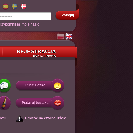
Zaloguj
rzypomnij mi moje hasło
REJESTRACJA
L
100% DARMOWA
Puść Oczko
Podaruj buziaka
ofil
Umieść na czarnej liście