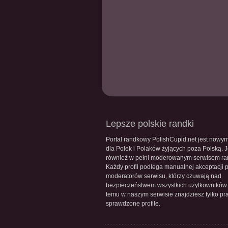
Lepsze polskie randki
Portal randkowy PolishCupid.net jest nowy
dla Polek i Polaków żyjących poza Polską. J
również w pełni moderowanym serwisem r
Każdy profil podlega manualnej akceptacji 
moderatorów serwisu, którzy czuwają nad
bezpieczeństwem wszystkich użytkowników.
temu w naszym serwisie znajdziesz tylko pr
sprawdzone profile.