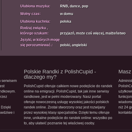
Ulubiona muzyka:
RNB, dance, pop
Wolny czas:
w domu
Ulubiona kuchnia:
polska
Rodzaj związku ,
którego szukam:
przyjazń, może coś więcej, małżeństwo
Języki, w których mogę
się porozumiewać.:
polski, angielski
Polskie Randki z PolishCupid -
Masz 
dlaczego my?
m serwisem
Administ
est
PolishCupid oferuje całkiem nowe podejście do randek
PolishC
andkowym.
online na emigracji. PolishCupid, tak jak inne serwisy
użytkow
przez
randkowe, jest w pełni moderowany. Nasz portal
funkcjon
oferuje nowoczesną usługę wysokiej jakości polskich
wiadomo
 Dzięki
randek online. Został stworzony oraz jest rozwijany
niż 24 g
awdziwe i
przez wysokiej klasy specjalistów. Dzięki temu oferuje
kontakt
inne, unikalne podejście do randek online: wszystko po
to, aby ułatwić poznanie tej właściwej osoby.