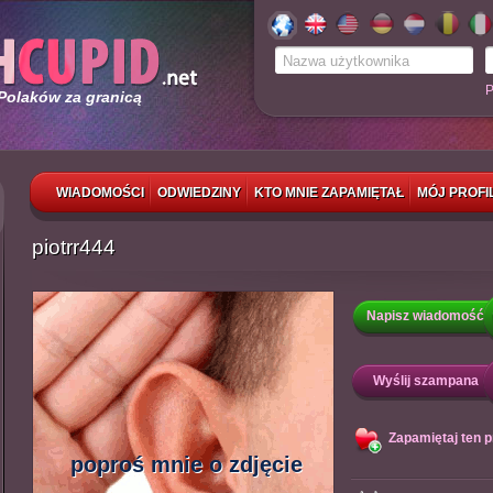
P
 Polaków za granicą
WIADOMOŚCI
ODWIEDZINY
KTO MNIE ZAPAMIĘTAŁ
MÓJ PROFI
piotrr444
Napisz wiadomość
Wyślij szampana
Zapamiętaj ten pr
poproś mnie o zdjęcie