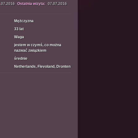
.07.2016
Ostatnia wizyta:
07.07.2016
Mężczyzna
33 lat
Waga
jestem w czymś, co można
nazwać związkiem
średnie
Netherlands, Flevoland, Dronten