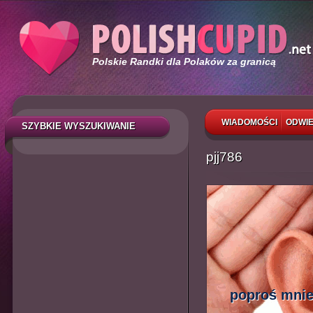
Polskie Randki dla Polaków za granicą
WIADOMOŚCI
ODWIE
SZYBKIE WYSZUKIWANIE
pjj786
poproś mnie