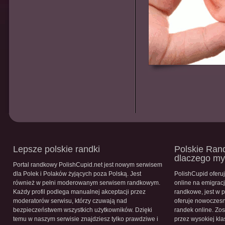
Lepsze polskie randki
Polskie Rand
dlaczego m
Portal randkowy PolishCupid.net jest nowym serwisem
dla Polek i Polaków żyjących poza Polską. Jest
PolishCupid oferu
również w pełni moderowanym serwisem randkowym.
online na emigracj
Każdy profil podlega manualnej akceptacji przez
randkowe, jest w 
moderatorów serwisu, którzy czuwają nad
oferuje nowoczesn
bezpieczeństwem wszystkich użytkowników. Dzięki
randek online. Zos
temu w naszym serwisie znajdziesz tylko prawdziwe i
przez wysokiej kla