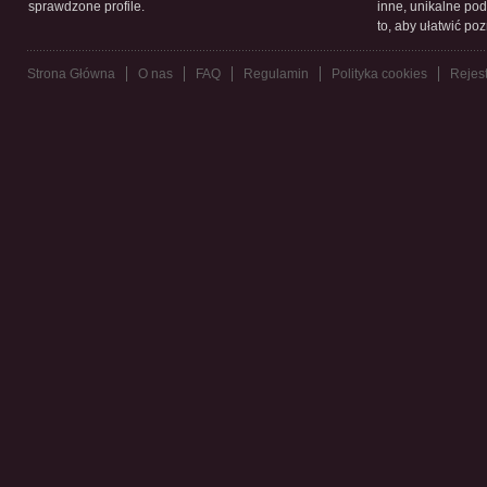
sprawdzone profile.
inne, unikalne pod
to, aby ułatwić po
Strona Główna
O nas
FAQ
Regulamin
Polityka cookies
Rejest